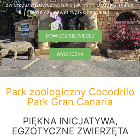
zwierzęta egzotyczne, takie jak np.: krokodyle, małpy,
węże czy nawet tygrys bengalski.
DOWIEDZ SIĘ WIĘCEJ
WYCIECZKA
Park zoologiczny Cocodrilo
Park Gran Canaria​
PIĘKNA INICJATYWA,
EGZOTYCZNE ZWIERZĘTA