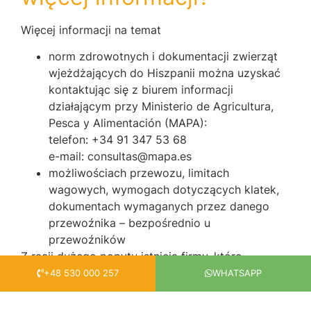
Więcej informacji na temat
norm zdrowotnych i dokumentacji zwierząt
wjeżdżających do Hiszpanii można uzyskać
kontaktując się z biurem informacji
działającym przy Ministerio de Agricultura,
Pesca y Alimentación (MAPA):
telefon: +34 91 347 53 68
e-mail: consultas@mapa.es
możliwościach przewozu, limitach
wagowych, wymogach dotyczących klatek,
dokumentach wymaganych przez danego
przewoźnika – bezpośrednio u
przewoźników
Z racji dużego popytu istnieją firmy, które
specjalizują się w transporcie zwierząt. Warto
+48 530 000 257
WHATSAPP
szukać firm, które są zrzeszone w
międzynarodowej organizacji International Pet and