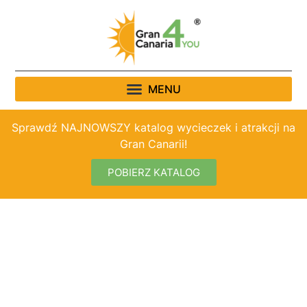
Sprawdź NAJNOWSZY katalog wycieczek i atrakcji na
Gran Canarii!
POBIERZ KATALOG